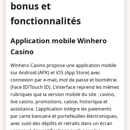
bonus et
fonctionnalités
Application mobile Winhero
Casino
Winhero Casino propose une application mobile
sur Android (APK) et iOS (App Store) avec
connexion par e-mail, mot de passe et biométrie
(Face ID/Touch ID). L’interface reprend les mêmes
rubriques que la version mobile du site : casino,
live casino, promotions, caisse, historique et
assistance. L’application intègre les paiements
par carte bancaire et portefeuilles électroniques,
avec suivi des dépôts et retraits dans un écran