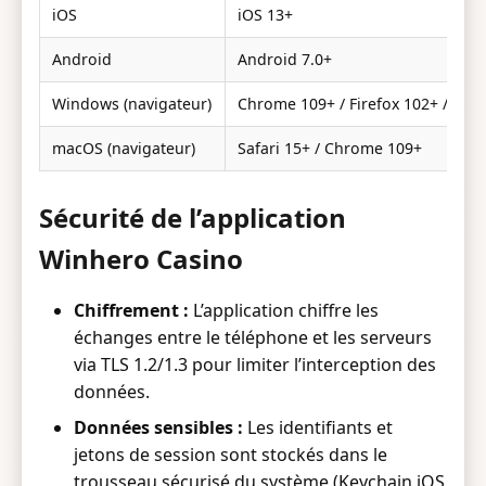
iOS
iOS 13+
Android
Android 7.0+
Windows (navigateur)
Chrome 109+ / Firefox 102+ / Edg
macOS (navigateur)
Safari 15+ / Chrome 109+
Sécurité de l’application
Winhero Casino
Chiffrement :
L’application chiffre les
échanges entre le téléphone et les serveurs
via TLS 1.2/1.3 pour limiter l’interception des
données.
Données sensibles :
Les identifiants et
jetons de session sont stockés dans le
trousseau sécurisé du système (Keychain iOS