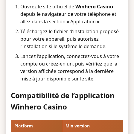
Ouvrez le site officiel de
Winhero Casino
depuis le navigateur de votre téléphone et
allez dans la section « Application ».
Téléchargez le fichier d’installation proposé
pour votre appareil, puis autorisez
l’installation si le système le demande.
Lancez l’application, connectez-vous à votre
compte ou créez-en un, puis vérifiez que la
version affichée correspond à la dernière
mise à jour disponible sur le site.
Compatibilité de l’application
Winhero Casino
Platform
Min version