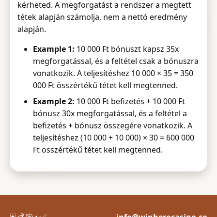
kérheted. A megforgatást a rendszer a megtett
tétek alapján számolja, nem a nettó eredmény
alapján.
Example 1:
10 000 Ft bónuszt kapsz 35x
megforgatással, és a feltétel csak a bónuszra
vonatkozik. A teljesítéshez 10 000 × 35 = 350
000 Ft összértékű tétet kell megtenned.
Example 2:
10 000 Ft befizetés + 10 000 Ft
bónusz 30x megforgatással, és a feltétel a
befizetés + bónusz összegére vonatkozik. A
teljesítéshez (10 000 + 10 000) × 30 = 600 000
Ft összértékű tétet kell megtenned.