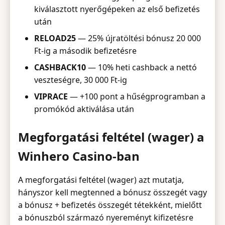
kiválasztott nyerőgépeken az első befizetés
után
RELOAD25
— 25% újratöltési bónusz 20 000
Ft-ig a második befizetésre
CASHBACK10
— 10% heti cashback a nettó
veszteségre, 30 000 Ft-ig
VIPRACE
— +100 pont a hűségprogramban a
promókód aktiválása után
Megforgatási feltétel (wager) a
Winhero Casino-ban
A megforgatási feltétel (wager) azt mutatja,
hányszor kell megtenned a bónusz összegét vagy
a bónusz + befizetés összegét tétekként, mielőtt
a bónuszból származó nyereményt kifizetésre