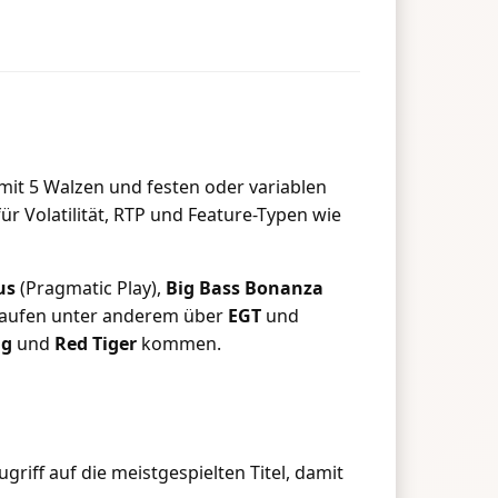
 mit 5 Walzen und festen oder variablen
ür Volatilität, RTP und Feature-Typen wie
us
(Pragmatic Play),
Big Bass Bonanza
 laufen unter anderem über
EGT
und
ng
und
Red Tiger
kommen.
ugriff auf die meistgespielten Titel, damit