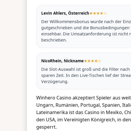
Levin Ahlers, Österreich
★★★★☆
Der Willkommensbonus wurde nach der Einz
gutgeschrieben und die Bonusbedingungen 
einsehbar. Die Umsatzanforderung ist nicht n
beschrieben.
NicoRhein, Nickname
★★★★☆
Die Slot-Auswahl ist groß und die Filter nach 
sparen Zeit. In den Live-Tischen lief der Str
Verzögerung.
Winhero Casino akzeptiert Spieler aus weit
Ungarn, Rumänien, Portugal, Spanien, Ita
Lateinamerika ist das Casino in Mexiko, Ch
den USA, im Vereinigten Königreich, in den 
gesperrt.