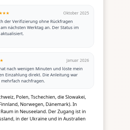
★★★
Oktober 2025
h der Verifizierung ohne Rückfragen
 am nächsten Werktag an. Der Status im
ktualisiert.
★
Januar 2026
hat nach wenigen Minuten und löste mein
n Einzahlung direkt. Die Anleitung war
t mehrfach nachfragen.
hweiz, Polen, Tschechien, die Slowakei,
 Finnland, Norwegen, Dänemark). In
n Raum in Neuseeland. Der Zugang ist in
ssland, in der Ukraine und in Australien