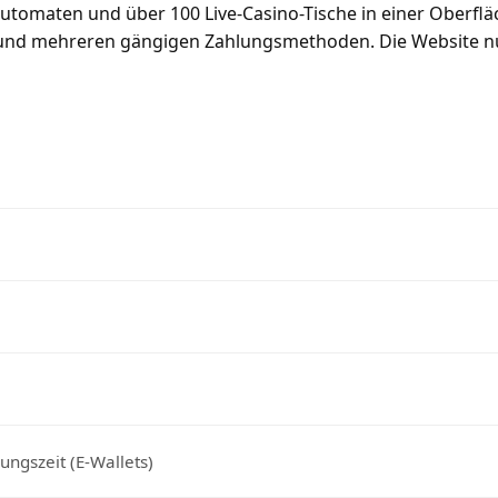
automaten und über 100 Live-Casino-Tische in einer Oberflä
 und mehreren gängigen Zahlungsmethoden. Die Website nu
ungszeit (E-Wallets)