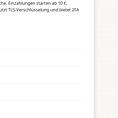
che. Einzahlungen starten ab 10 €,
tzt TLS-Verschlüsselung und bietet 2FA