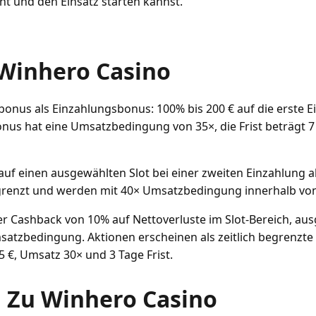
ht und den Einsatz starten kannst.
 Winhero Casino
nus als Einzahlungsbonus: 100% bis 200 € auf die erste Ein
us hat eine Umsatzbedingung von 35×, die Frist beträgt 7 
 auf einen ausgewählten Slot bei einer zweiten Einzahlung ab 
egrenzt und werden mit 40× Umsatzbedingung innerhalb von 
r Cashback von 10% auf Nettoverluste im Slot-Bereich, aus
zbedingung. Aktionen erscheinen als zeitlich begrenzte R
 €, Umsatz 30× und 3 Tage Frist.
 Zu Winhero Casino