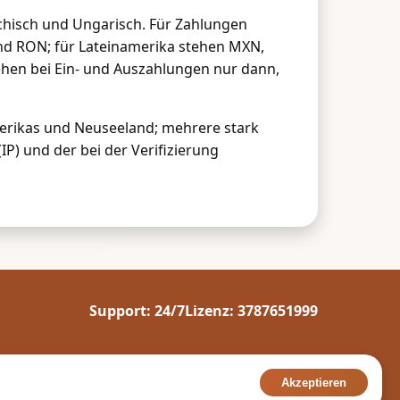
hechisch und Ungarisch. Für Zahlungen
nd RON; für Lateinamerika stehen MXN,
hen bei Ein- und Auszahlungen nur dann,
merikas und Neuseeland; mehrere stark
P) und der bei der Verifizierung
Support: 24/7
Lizenz: 3787651999
Akzeptieren