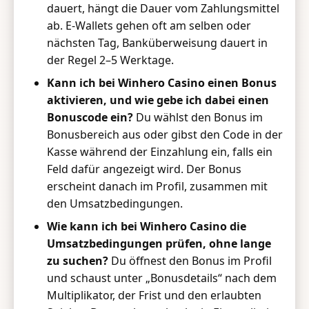
dauert, hängt die Dauer vom Zahlungsmittel
ab. E-Wallets gehen oft am selben oder
nächsten Tag, Banküberweisung dauert in
der Regel 2–5 Werktage.
Kann ich bei Winhero Casino einen Bonus
aktivieren, und wie gebe ich dabei einen
Bonuscode ein?
Du wählst den Bonus im
Bonusbereich aus oder gibst den Code in der
Kasse während der Einzahlung ein, falls ein
Feld dafür angezeigt wird. Der Bonus
erscheint danach im Profil, zusammen mit
den Umsatzbedingungen.
Wie kann ich bei Winhero Casino die
Umsatzbedingungen prüfen, ohne lange
zu suchen?
Du öffnest den Bonus im Profil
und schaust unter „Bonusdetails“ nach dem
Multiplikator, der Frist und den erlaubten