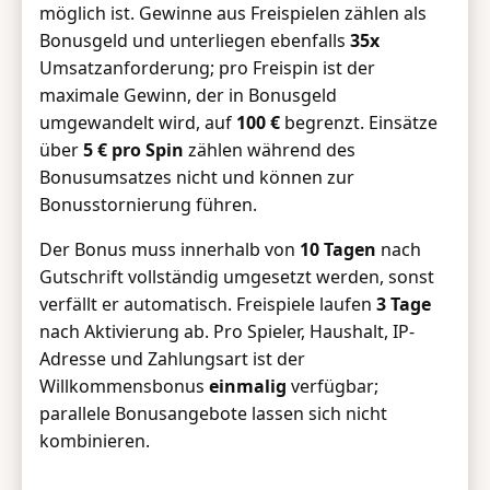
möglich ist. Gewinne aus Freispielen zählen als
Bonusgeld und unterliegen ebenfalls
35x
Umsatzanforderung; pro Freispin ist der
maximale Gewinn, der in Bonusgeld
umgewandelt wird, auf
100 €
begrenzt. Einsätze
über
5 € pro Spin
zählen während des
Bonusumsatzes nicht und können zur
Bonusstornierung führen.
Der Bonus muss innerhalb von
10 Tagen
nach
Gutschrift vollständig umgesetzt werden, sonst
verfällt er automatisch. Freispiele laufen
3 Tage
nach Aktivierung ab. Pro Spieler, Haushalt, IP-
Adresse und Zahlungsart ist der
Willkommensbonus
einmalig
verfügbar;
parallele Bonusangebote lassen sich nicht
kombinieren.