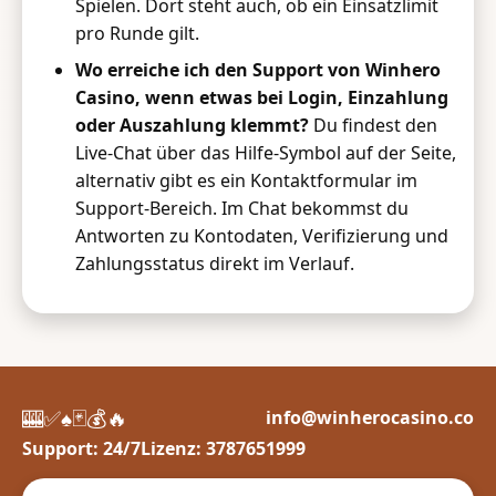
Spielen. Dort steht auch, ob ein Einsatzlimit
pro Runde gilt.
Wo erreiche ich den Support von Winhero
Casino, wenn etwas bei Login, Einzahlung
oder Auszahlung klemmt?
Du findest den
Live-Chat über das Hilfe-Symbol auf der Seite,
alternativ gibt es ein Kontaktformular im
Support-Bereich. Im Chat bekommst du
Antworten zu Kontodaten, Verifizierung und
Zahlungsstatus direkt im Verlauf.
🎰
✅
♠️
🃏
💰
🔥
info@winherocasino.co
Support: 24/7
Lizenz: 3787651999
Bitte spiele verantwortungsbewusst.