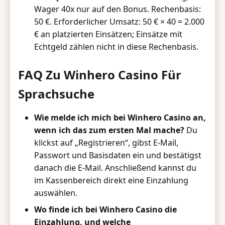
Wager 40x nur auf den Bonus. Rechenbasis:
50 €. Erforderlicher Umsatz: 50 € × 40 = 2.000
€ an platzierten Einsätzen; Einsätze mit
Echtgeld zählen nicht in diese Rechenbasis.
FAQ Zu Winhero Casino Für
Sprachsuche
Wie melde ich mich bei Winhero Casino an,
wenn ich das zum ersten Mal mache?
Du
klickst auf „Registrieren“, gibst E-Mail,
Passwort und Basisdaten ein und bestätigst
danach die E-Mail. Anschließend kannst du
im Kassenbereich direkt eine Einzahlung
auswählen.
Wo finde ich bei Winhero Casino die
Einzahlung, und welche