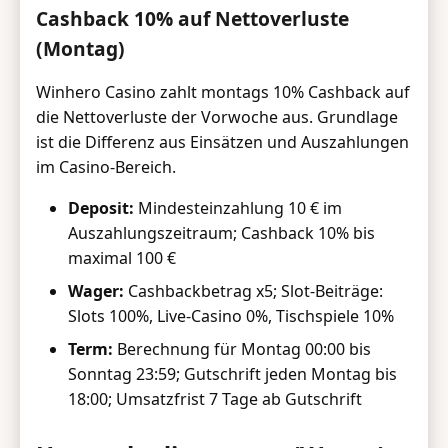
Cashback 10% auf Nettoverluste
(Montag)
Winhero Casino zahlt montags 10% Cashback auf
die Nettoverluste der Vorwoche aus. Grundlage
ist die Differenz aus Einsätzen und Auszahlungen
im Casino-Bereich.
Deposit:
Mindesteinzahlung 10 € im
Auszahlungszeitraum; Cashback 10% bis
maximal 100 €
Wager:
Cashbackbetrag x5; Slot-Beiträge:
Slots 100%, Live-Casino 0%, Tischspiele 10%
Term:
Berechnung für Montag 00:00 bis
Sonntag 23:59; Gutschrift jeden Montag bis
18:00; Umsatzfrist 7 Tage ab Gutschrift