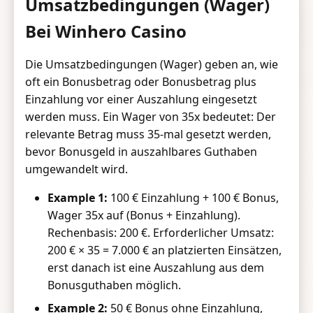
Umsatzbedingungen (Wager)
Bei Winhero Casino
Die Umsatzbedingungen (Wager) geben an, wie
oft ein Bonusbetrag oder Bonusbetrag plus
Einzahlung vor einer Auszahlung eingesetzt
werden muss. Ein Wager von 35x bedeutet: Der
relevante Betrag muss 35‑mal gesetzt werden,
bevor Bonusgeld in auszahlbares Guthaben
umgewandelt wird.
Example 1:
100 € Einzahlung + 100 € Bonus,
Wager 35x auf (Bonus + Einzahlung).
Rechenbasis: 200 €. Erforderlicher Umsatz:
200 € × 35 = 7.000 € an platzierten Einsätzen,
erst danach ist eine Auszahlung aus dem
Bonusguthaben möglich.
Example 2:
50 € Bonus ohne Einzahlung,