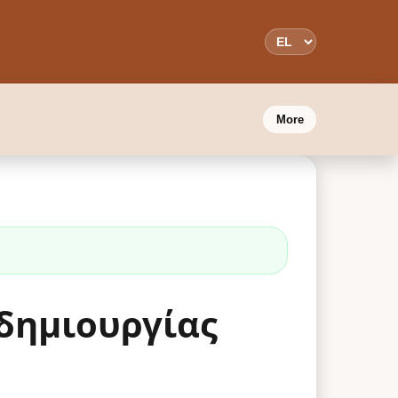
More
 δημιουργίας