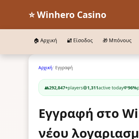
⭐ Winhero Casino
🏠 Αρχική
🔐 Είσοδος
🎁 Μπόνους
Αρχική
Εγγραφή
👥
292,847+
players
🟢
1,311
active today
💸
96%
Εγγραφή στο Wi
νέου λογαριασ