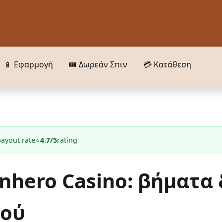
📱 Εφαρμογή
🎟️ Δωρεάν Σπιν
💳 Κατάθεση
payout rate
⭐
4.7/5
rating
nhero Casino: βήματα
μού