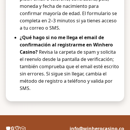
moneda y fecha de nacimiento para
confirmar mayoría de edad. El formulario se
completa en 2–3 minutos si ya tienes acceso
a tu correo o SMS.
¿Qué hago si no me llega el email de
confirmación al registrarme en Winhero
Casino?
Revisa la carpeta de spam y solicita
el reenvío desde la pantalla de verificación;
también comprueba que el email esté escrito
sin errores. Si sigue sin llegar, cambia el
método de registro a teléfono y valida por
SMS.
🛡️
🔒
🏆
🎲
info@winherocasino.co