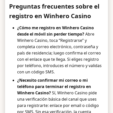
Preguntas frecuentes sobre el
registro en Winhero Casino
¿Cómo me registro en Winhero Casino
desde el móvil sin perder tiempo?
Abre
Winhero Casino, toca “Registrarse” y
completa correo electrónico, contraseña y
país de residencia; luego confirma el correo
con el enlace que te llega. Si eliges registro
por teléfono, introduces el número y validas
con un código SMS.
¿Necesito confirmar mi correo o mi
teléfono para terminar el registro en
Winhero Casino?
Sí, Winhero Casino pide
una verificación básica del canal que uses
para registrarte: enlace por email o código
por SMS. Sin esa verificación, la cuenta