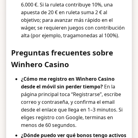
6.000 €. Si la ruleta contribuye 10%, una
apuesta de 20 € en ruleta suma 2 € al
objetivo; para avanzar más rápido en el
wáger, se requieren juegos con contribución
alta (por ejemplo, tragamonedas al 100%).
Preguntas frecuentes sobre
Winhero Casino
¿Cómo me registro en Winhero Casino
desde el móvil sin perder tiempo?
En la
página principal toca “Registrarse”, escribe
correo y contraseña, y confirma el email
desde el enlace que llega en 1–3 minutos. Si
eliges registro con Google, terminas en
menos de 60 segundos.
¿Dónde puedo ver qué bonos tengo activos