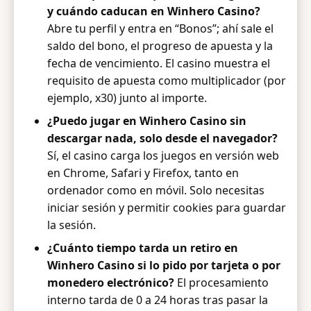
y cuándo caducan en Winhero Casino?
Abre tu perfil y entra en “Bonos”; ahí sale el
saldo del bono, el progreso de apuesta y la
fecha de vencimiento. El casino muestra el
requisito de apuesta como multiplicador (por
ejemplo, x30) junto al importe.
¿Puedo jugar en Winhero Casino sin
descargar nada, solo desde el navegador?
Sí, el casino carga los juegos en versión web
en Chrome, Safari y Firefox, tanto en
ordenador como en móvil. Solo necesitas
iniciar sesión y permitir cookies para guardar
la sesión.
¿Cuánto tiempo tarda un retiro en
Winhero Casino si lo pido por tarjeta o por
monedero electrónico?
El procesamiento
interno tarda de 0 a 24 horas tras pasar la