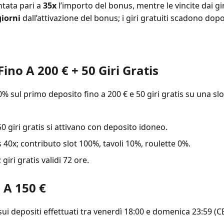
ntata pari a
35x
l’importo del bonus, mentre le vincite dai gi
giorni
dall’attivazione del bonus; i giri gratuiti scadono dop
no A 200 € + 50 Giri Gratis
sul primo deposito fino a 200 € e 50 giri gratis su una slot
0 giri gratis si attivano con deposito idoneo.
s 40x; contributo slot 100%, tavoli 10%, roulette 0%.
giri gratis validi 72 ore.
 A 150 €
 depositi effettuati tra venerdì 18:00 e domenica 23:59 (CET