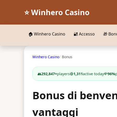
⭐ Winhero Casino
🏠 Winhero Casino
🔐 Accesso
🎁 Bon
Winhero Casino
Bonus
👥
292,847+
players
🟢
1,311
active today
💸
96%
Bonus di benven
vantaggi