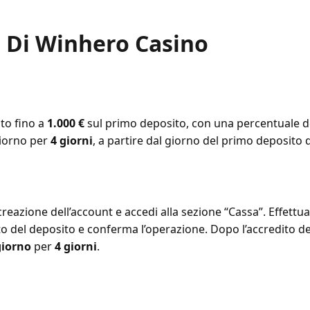
 Di Winhero Casino
to fino a
1.000 €
sul primo deposito, con una percentuale 
iorno per
4 giorni
, a partire dal giorno del primo deposito q
creazione dell’account e accedi alla sezione “Cassa”. Effet
del deposito e conferma l’operazione. Dopo l’accredito del 
giorno
per
4 giorni
.