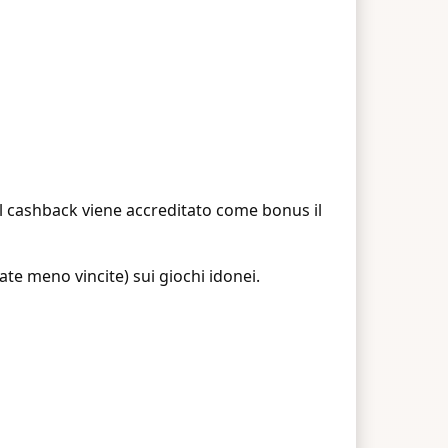
Il cashback viene accreditato come bonus il
te meno vincite) sui giochi idonei.