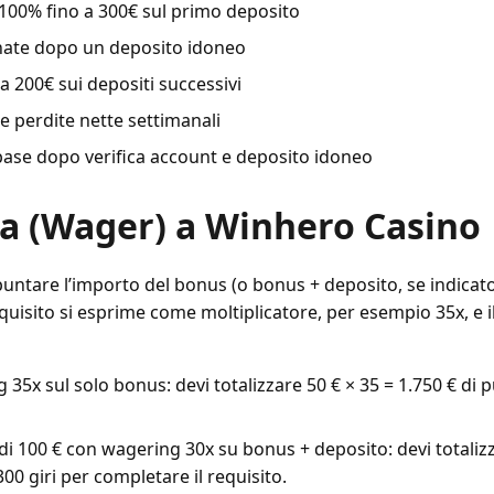
00% fino a 300€ sul primo deposito
ionate dopo un deposito idoneo
a 200€ sui depositi successivi
 perdite nette settimanali
 base dopo verifica account e deposito idoneo
ta (Wager) a Winhero Casino
 puntare l’importo del bonus (o bonus + deposito, se indicato
quisito si esprime come moltiplicatore, per esempio 35x, e i
35x sul solo bonus: devi totalizzare 50 € × 35 = 1.750 € di p
i 100 € con wagering 30x su bonus + deposito: devi totalizza
00 giri per completare il requisito.