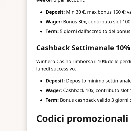
Deposit:
Min 30 €, max bonus 150 €; va
Wager:
Bonus 30x; contributo slot 100
Term:
5 giorni dall’accredito del bonus
Cashback Settimanale 10% 
Winhero Casino rimborsa il 10% delle perdi
lunedì successivo.
Deposit:
Deposito minimo settimanale 50
Wager:
Cashback 10x; contributo slot 
Term:
Bonus cashback valido 3 giorni d
Codici promozionali