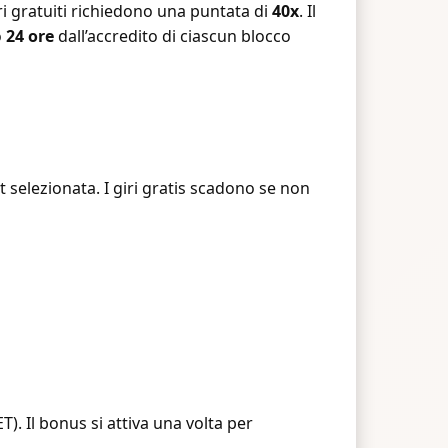
ri gratuiti richiedono una puntata di
40x
. Il
o
24 ore
dall’accredito di ciascun blocco
 selezionata. I giri gratis scadono se non
). Il bonus si attiva una volta per