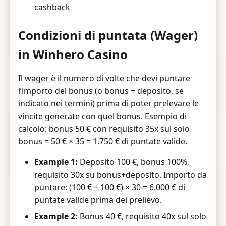
cashback
Condizioni di puntata (Wager)
in Winhero Casino
Il wager è il numero di volte che devi puntare
l’importo del bonus (o bonus + deposito, se
indicato nei termini) prima di poter prelevare le
vincite generate con quel bonus. Esempio di
calcolo: bonus 50 € con requisito 35x sul solo
bonus = 50 € × 35 = 1.750 € di puntate valide.
Example 1:
Deposito 100 €, bonus 100%,
requisito 30x su bonus+deposito. Importo da
puntare: (100 € + 100 €) × 30 = 6.000 € di
puntate valide prima del prelievo.
Example 2:
Bonus 40 €, requisito 40x sul solo