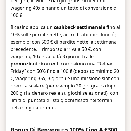
per giro; le vincite dai giri gratis richiedono
wagering 40x e hanno un tetto di conversione di
100 €.
Il casinò applica un
cashback settimanale
fino al
10% sulle perdite nette, accreditato ogni lunedì;
esempio: con 500 € di perdite nette la settimana
precedente, il rimborso arriva a 50 €, con
wagering 10x e validità 3 giorni. Tra le
promozioni
ricorrenti compaiono una “Reload
Friday” con 50% fino a 100 € (deposito minimo 20
€, wagering 35x, 3 giorni) e una missione slot con
premi a scalare (per esempio 20 giri gratis dopo
200 giri a denaro reale su giochi selezionati), con
limiti di puntata e lista giochi fissati nei termini
della singola promo.
Bonus Di Benvenuto 100% Fino A €300