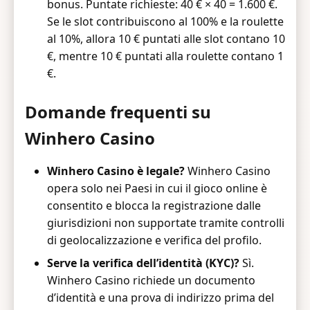
bonus. Puntate richieste: 40 € × 40 = 1.600 €.
Se le slot contribuiscono al 100% e la roulette
al 10%, allora 10 € puntati alle slot contano 10
€, mentre 10 € puntati alla roulette contano 1
€.
Domande frequenti su
Winhero Casino
Winhero Casino è legale?
Winhero Casino
opera solo nei Paesi in cui il gioco online è
consentito e blocca la registrazione dalle
giurisdizioni non supportate tramite controlli
di geolocalizzazione e verifica del profilo.
Serve la verifica dell’identità (KYC)?
Sì.
Winhero Casino richiede un documento
d’identità e una prova di indirizzo prima del