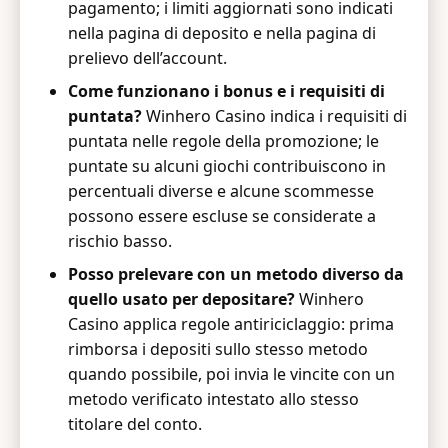
pagamento; i limiti aggiornati sono indicati
nella pagina di deposito e nella pagina di
prelievo dell’account.
Come funzionano i bonus e i requisiti di
puntata?
Winhero Casino indica i requisiti di
puntata nelle regole della promozione; le
puntate su alcuni giochi contribuiscono in
percentuali diverse e alcune scommesse
possono essere escluse se considerate a
rischio basso.
Posso prelevare con un metodo diverso da
quello usato per depositare?
Winhero
Casino applica regole antiriciclaggio: prima
rimborsa i depositi sullo stesso metodo
quando possibile, poi invia le vincite con un
metodo verificato intestato allo stesso
titolare del conto.