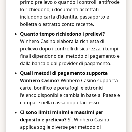
primo prelievo o quando i controlli antifrode
lo richiedono; i documenti accettati
includono carta d’identità, passaporto e
bolletta o estratto conto recente.
Quanto tempo richiedono i prelievi?
Winhero Casino elabora la richiesta di
prelievo dopo i controlli di sicurezza; i tempi
finali dipendono dal metodo di pagamento e
dalla banca o dal provider di pagamento.
Quali metodi di pagamento supporta
Winhero Casino?
Winhero Casino supporta
carte, bonifico e portafogli elettronici;
l’elenco disponibile cambia in base al Paese e
compare nella cassa dopo l’accesso.
Ci sono limiti minimi e massimi per
deposito e prelievo?
Sì. Winhero Casino
applica soglie diverse per metodo di