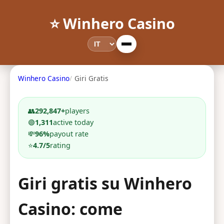
⭐ Winhero Casino
Winhero Casino
Giri Gratis
👥
292,847+
players
🟢
1,311
active today
💸
96%
payout rate
⭐
4.7/5
rating
Giri gratis su Winhero
Casino: come