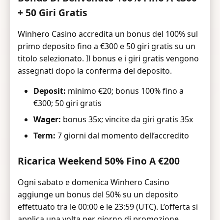
+ 50 Giri Gratis
Winhero Casino accredita un bonus del 100% sul
primo deposito fino a €300 e 50 giri gratis su un
titolo selezionato. Il bonus e i giri gratis vengono
assegnati dopo la conferma del deposito.
Deposit:
minimo €20; bonus 100% fino a
€300; 50 giri gratis
Wager:
bonus 35x; vincite da giri gratis 35x
Term:
7 giorni dal momento dell’accredito
Ricarica Weekend 50% Fino A €200
Ogni sabato e domenica Winhero Casino
aggiunge un bonus del 50% su un deposito
effettuato tra le 00:00 e le 23:59 (UTC). L’offerta si
applica una volta per giorno di promozione.