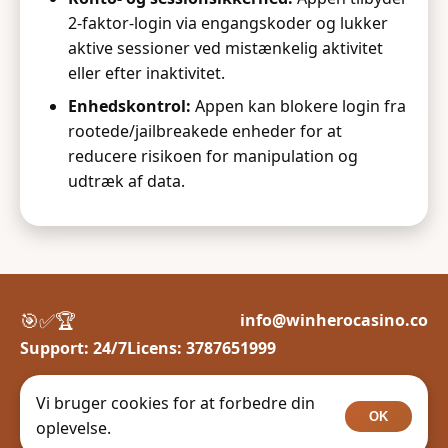
2-faktor-login via engangskoder og lukker
aktive sessioner ved mistænkelig aktivitet
eller efter inaktivitet.
Enhedskontrol:
Appen kan blokere login fra
rootede/jailbreakede enheder for at
reducere risikoen for manipulation og
udtræk af data.
🎯
✅
🏆
info@winherocasino.co
Support: 24/7
Licens: 3787651999
Spil ansvarligt
Vi bruger cookies for at forbedre din
© 2019 -
2026
Winhero Casino.
OK
oplevelse.