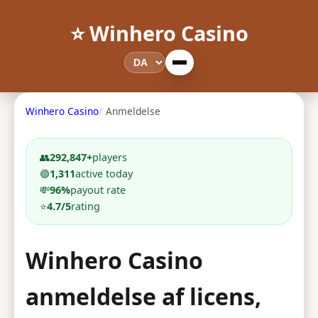
⭐ Winhero Casino
Winhero Casino
Anmeldelse
👥
292,847+
players
🟢
1,311
active today
💸
96%
payout rate
⭐
4.7/5
rating
Winhero Casino
anmeldelse af licens,