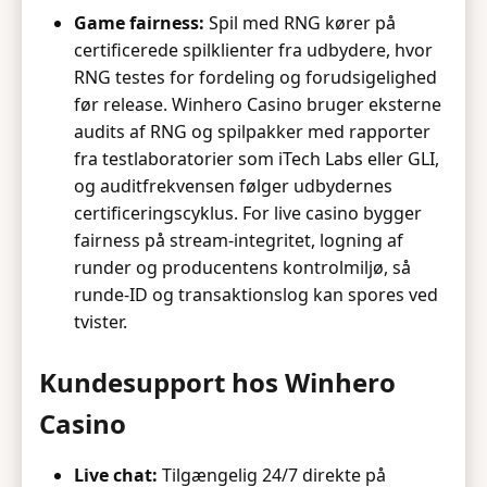
Game fairness:
Spil med RNG kører på
certificerede spilklienter fra udbydere, hvor
RNG testes for fordeling og forudsigelighed
før release. Winhero Casino bruger eksterne
audits af RNG og spilpakker med rapporter
fra testlaboratorier som iTech Labs eller GLI,
og auditfrekvensen følger udbydernes
certificeringscyklus. For live casino bygger
fairness på stream-integritet, logning af
runder og producentens kontrolmiljø, så
runde-ID og transaktionslog kan spores ved
tvister.
Kundesupport hos Winhero
Casino
Live chat:
Tilgængelig 24/7 direkte på