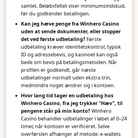
samlet. Beløbsfeltet viser minimumsindskud,
før du godkender betalingen.
Kan jeg hæve penge fra Winhero Casino
uden at sende dokumenter, eller stopper
det ved første udbetaling?
Første
udbetaling kræver identitetskontrol, typisk
ID og adressebevis, og kasinoet kan også
bede om bevis på betalingsmetoden. Når
profilen er godkendt, går næste
udbetalinger normalt uden ekstra trin,
medmindre noget ændrer sig i kontoen.
Hvor lang tid tager en udbetaling hos
Winhero Casino, fra jeg trykker “Hæv”, til
pengene står på min konto?
Winhero
Casino behandler udbetalinger i løbet af 0–24
timer, når kontoen er verificeret. Selve
overførslen afhænger af metode: e-wallets