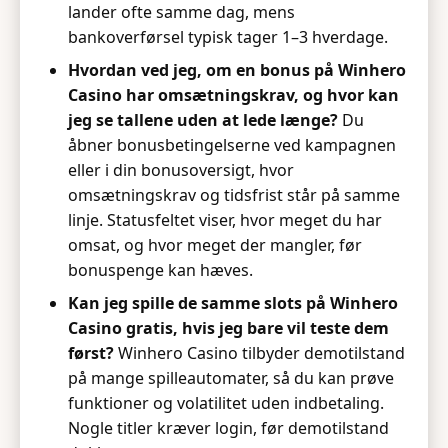
lander ofte samme dag, mens
bankoverførsel typisk tager 1–3 hverdage.
Hvordan ved jeg, om en bonus på Winhero
Casino har omsætningskrav, og hvor kan
jeg se tallene uden at lede længe?
Du
åbner bonusbetingelserne ved kampagnen
eller i din bonusoversigt, hvor
omsætningskrav og tidsfrist står på samme
linje. Statusfeltet viser, hvor meget du har
omsat, og hvor meget der mangler, før
bonuspenge kan hæves.
Kan jeg spille de samme slots på Winhero
Casino gratis, hvis jeg bare vil teste dem
først?
Winhero Casino tilbyder demotilstand
på mange spilleautomater, så du kan prøve
funktioner og volatilitet uden indbetaling.
Nogle titler kræver login, før demotilstand