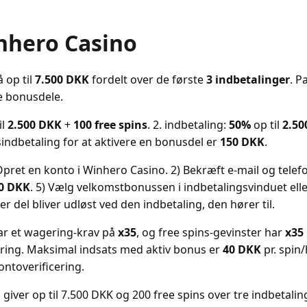
nhero Casino
 op til
7.500 DKK
fordelt over de første
3 indbetalinger
. P
e bonusdele.
il
2.500 DKK
+
100 free spins
. 2. indbetaling:
50%
op til
2.50
ndbetaling for at aktivere en bonusdel er
150 DKK
.
Opret en konto i Winhero Casino. 2) Bekræft e-mail og telef
0 DKK
. 5) Vælg velkomstbonussen i indbetalingsvinduet elle
r del bliver udløst ved den indbetaling, den hører til.
r et wagering-krav på
x35
, og free spins-gevinster har
x35
ering. Maksimal indsats med aktiv bonus er
40 DKK
pr. spin
ontoverificering.
ver op til 7.500 DKK og 200 free spins over tre indbetalin