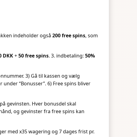
akken indeholder også
200 free spins
, som
0 DKK
+
50 free spins
. 3. indbetaling:
50%
onnummer. 3) Gå til kassen og vælg
r under “Bonusser”. 6) Free spins bliver
på gevinsten. Hver bonusdel skal
/hånd, og gevinster fra free spins kan
ger med x35 wagering og 7 dages frist pr.