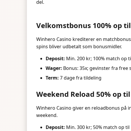
del.
Velkomstbonus 100% op til 2
Winhero Casino krediterer en matchbonus på
spins bliver udbetalt som bonusmidler.
Deposit:
Min. 200 kr; 100% match op til
Wager:
Bonus: 35x; gevinster fra free 
Term:
7 dage fra tildeling
Weekend Reload 50% op til 
Winhero Casino giver en reloadbonus på i
weekend.
Deposit:
Min. 300 kr; 50% match op til 