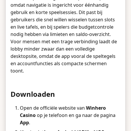
omdat navigatie is ingericht voor éénhandig
gebruik en korte speelsessies. Dit past bij
gebruikers die snel willen wisselen tussen slots
en live tafels, en bij spelers die budgetcontrole
nodig hebben via limieten en saldo-overzicht.
Voor mensen met een trage verbinding laadt de
lobby minder zwaar dan een volledige
desktopsite, omdat de app vooral de speltegels
en accountfuncties als compacte schermen
toont.
Downloaden
Open de officiële website van
Winhero
Casino
op je telefoon en ga naar de pagina
App
.