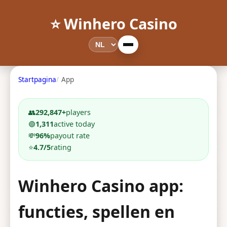
⭐ Winhero Casino
Startpagina
App
👥
292,847+
players
🟢
1,311
active today
💸
96%
payout rate
⭐
4.7/5
rating
Winhero Casino app:
functies, spellen en