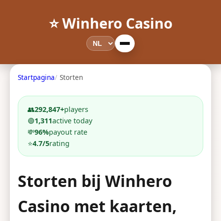
⭐ Winhero Casino
Startpagina
Storten
👥
292,847+
players
🟢
1,311
active today
💸
96%
payout rate
⭐
4.7/5
rating
Storten bij Winhero
Casino met kaarten,