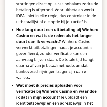
stortingen direct op je casinobalans zodra de
betaling is afgerond. Voor uitbetalen werkt
iDEAL niet in elke regio, dus controleer in de
uitbetaallijst of die optie bij jou actief is.
Hoe lang duurt een uitbetaling bij Winhero
Casino en wat is de reden als het langer
duurt dan ik verwacht?
Winhero Casino
verwerkt uitbetalingen nadat je account is
geverifieerd; zonder verificatie kan een
aanvraag blijven staan. De totale tijd hangt
daarna af van je betaalmethode, omdat
bankoverschrijvingen trager zijn dan e-
wallets.
Wat moet ik precies uploaden voor
verificatie bij Winhero Casino en waar doe
ik dat in mijn account?
Je uploadt een
identiteitsbewijs en een adresbewijs in het