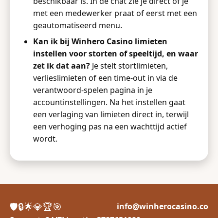
beschikbaar is. In de chat zie je direct of je
met een medewerker praat of eerst met een
geautomatiseerd menu.
Kan ik bij Winhero Casino limieten
instellen voor storten of speeltijd, en waar
zet ik dat aan?
Je stelt stortlimieten,
verlieslimieten of een time-out in via de
verantwoord-spelen pagina in je
accountinstellingen. Na het instellen gaat
een verlaging van limieten direct in, terwijl
een verhoging pas na een wachttijd actief
wordt.
🛡️
🔒
🌟
💎
🏆
🎯
info@winherocasino.co