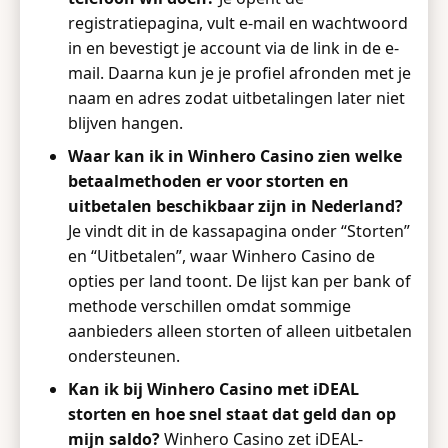
registratiepagina, vult e-mail en wachtwoord
in en bevestigt je account via de link in de e-
mail. Daarna kun je je profiel afronden met je
naam en adres zodat uitbetalingen later niet
blijven hangen.
Waar kan ik in Winhero Casino zien welke
betaalmethoden er voor storten en
uitbetalen beschikbaar zijn in Nederland?
Je vindt dit in de kassapagina onder “Storten”
en “Uitbetalen”, waar Winhero Casino de
opties per land toont. De lijst kan per bank of
methode verschillen omdat sommige
aanbieders alleen storten of alleen uitbetalen
ondersteunen.
Kan ik bij Winhero Casino met iDEAL
storten en hoe snel staat dat geld dan op
mijn saldo?
Winhero Casino zet iDEAL-