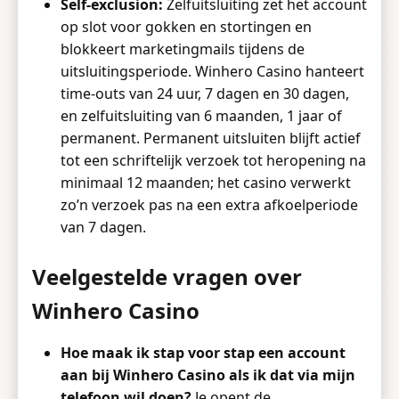
Self-exclusion:
Zelfuitsluiting zet het account
op slot voor gokken en stortingen en
blokkeert marketingmails tijdens de
uitsluitingsperiode. Winhero Casino hanteert
time-outs van 24 uur, 7 dagen en 30 dagen,
en zelfuitsluiting van 6 maanden, 1 jaar of
permanent. Permanent uitsluiten blijft actief
tot een schriftelijk verzoek tot heropening na
minimaal 12 maanden; het casino verwerkt
zo’n verzoek pas na een extra afkoelperiode
van 7 dagen.
Veelgestelde vragen over
Winhero Casino
Hoe maak ik stap voor stap een account
aan bij Winhero Casino als ik dat via mijn
telefoon wil doen?
Je opent de