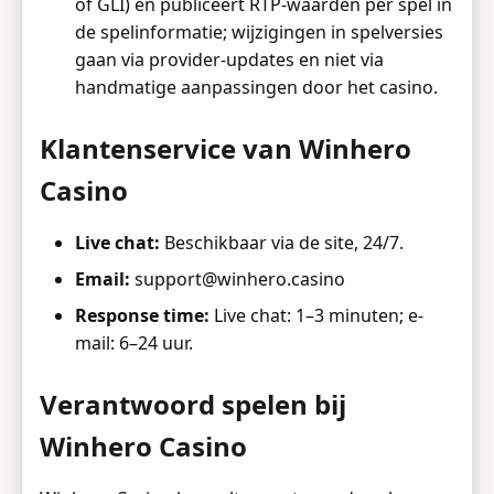
of GLI) en publiceert RTP-waarden per spel in
de spelinformatie; wijzigingen in spelversies
gaan via provider-updates en niet via
handmatige aanpassingen door het casino.
Klantenservice van Winhero
Casino
Live chat:
Beschikbaar via de site, 24/7.
Email:
support@winhero.casino
Response time:
Live chat: 1–3 minuten; e-
mail: 6–24 uur.
Verantwoord spelen bij
Winhero Casino