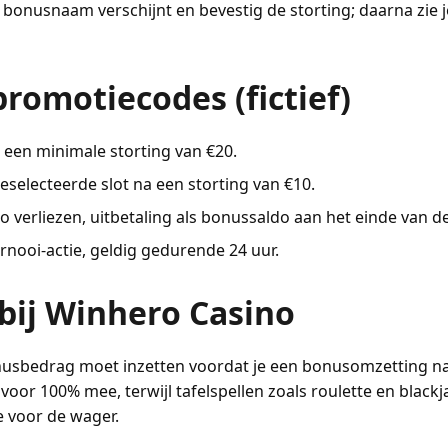
e bonusnaam verschijnt en bevestig de storting; daarna zie 
romotiecodes (fictief)
 een minimale storting van €20.
eselecteerde slot na een storting van €10.
verliezen, uitbetaling als bonussaldo aan het einde van d
nooi-actie, geldig gedurende 24 uur.
bij Winhero Casino
bonusbedrag moet inzetten voordat je een bonusomzetting 
voor 100% mee, terwijl tafelspellen zoals roulette en black
e voor de wager.