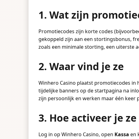
1. Wat zijn promoti
Promotiecodes zijn korte codes (bijvoorbee
gekoppeld zijn aan een stortingsbonus, fre
zoals een minimale storting, een uiterste
2. Waar vind je ze
Winhero Casino plaatst promotiecodes in 
tijdelijke banners op de startpagina na i
zijn persoonlijk en werken maar één keer pe
3. Hoe activeer je ze
Log in op Winhero Casino, open
Kassa
en 