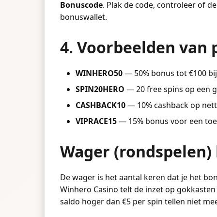
Bonuscode
. Plak de code, controleer of d
bonuswallet.
4. Voorbeelden van p
WINHERO50
— 50% bonus tot €100 bij
SPIN20HERO
— 20 free spins op een g
CASHBACK10
— 10% cashback op netto 
VIPRACE15
— 15% bonus voor een toer
Wager (rondspelen) 
De wager is het aantal keren dat je het 
Winhero Casino telt de inzet op gokkasten 
saldo hoger dan €5 per spin tellen niet me