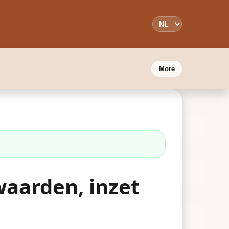
More
aarden, inzet