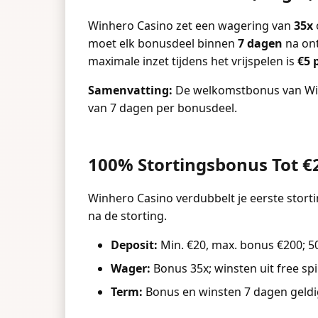
Winhero Casino zet een wagering van
35x
moet elk bonusdeel binnen
7 dagen
na ont
maximale inzet tijdens het vrijspelen is
€5 
Samenvatting:
De welkomstbonus van Winh
van 7 dagen per bonusdeel.
100% Stortingsbonus Tot €2
Winhero Casino verdubbelt je eerste storti
na de storting.
Deposit:
Min. €20, max. bonus €200; 50 
Wager:
Bonus 35x; winsten uit free spi
Term:
Bonus en winsten 7 dagen geldi