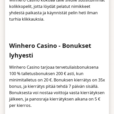
kolikkopelit, jotta löydät pelatut nimikkeet
yhdestä paikasta ja käynnistät pelin heti ilman
turhia klikkauksia.
Winhero Casino - Bonukset
lyhyesti
Winhero Casino tarjoaa tervetuliaisbonuksena
100 % talletusbonuksen 200 € asti, kun
minimitalletus on 20 €. Bonuksen kierrätys on 35x
bonus, ja kierrätys pitää tehdä 7 päivän sisällä.
Bonuksesta voi nostaa voittoja vasta kierrätyksen
jälkeen, ja panosraja kierrätyksen aikana on 5 €
per kierros.