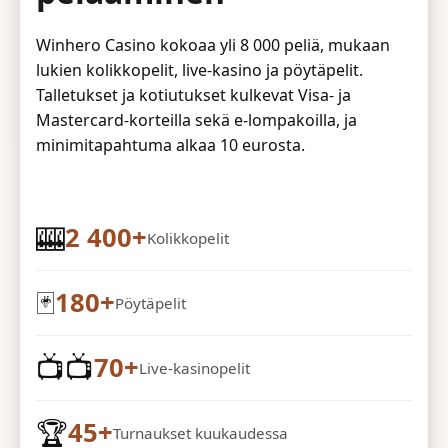
Winhero Casino kokoaa yli 8 000 peliä, mukaan
lukien kolikkopelit, live-kasino ja pöytäpelit.
Talletukset ja kotiutukset kulkevat Visa- ja
Mastercard-korteilla sekä e-lompakoilla, ja
minimitapahtuma alkaa 10 eurosta.
🎰
2 400+
Kolikkopelit
🃏
180+
Pöytäpelit
📺
📺
70+
Live-kasinopelit
🏆
45+
Turnaukset kuukaudessa