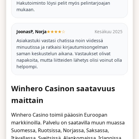
Hakutoiminto löysi pelit myös pelintarjoajan
mukaan.
JoonasP, Norja
★★★★☆
Kesäkuu 2025
Asiakastuki vastasi chatissa noin viidessä
minuutissa ja ratkaisi kirjautumisongelman
saman keskustelun aikana. Vastaukset olivat
napakoita, mutta liitteiden lähetys olisi voinut olla
helpompi.
Winhero Casinon saatavuus
maittain
Winhero Casino toimii pääosin Euroopan
markkinoilla. Palvelu on saatavilla muun muassa
Suomessa, Ruotsissa, Norjassa, Saksassa,
Itävallassa, Sveitsissä, Alankomaissa, Irlannissa,