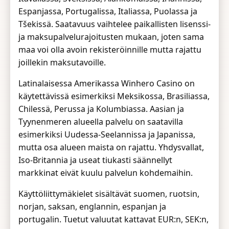
Espanjassa, Portugalissa, Italiassa, Puolassa ja
Tšekissä. Saatavuus vaihtelee paikallisten lisenssi-
ja maksupalvelurajoitusten mukaan, joten sama
maa voi olla avoin rekisteröinnille mutta rajattu
joillekin maksutavoille.
Latinalaisessa Amerikassa Winhero Casino on
käytettävissä esimerkiksi Meksikossa, Brasiliassa,
Chilessä, Perussa ja Kolumbiassa. Aasian ja
Tyynenmeren alueella palvelu on saatavilla
esimerkiksi Uudessa-Seelannissa ja Japanissa,
mutta osa alueen maista on rajattu. Yhdysvallat,
Iso-Britannia ja useat tiukasti säännellyt
markkinat eivät kuulu palvelun kohdemaihin.
Käyttöliittymäkielet sisältävät suomen, ruotsin,
norjan, saksan, englannin, espanjan ja
portugalin. Tuetut valuutat kattavat EUR:n, SEK:n,