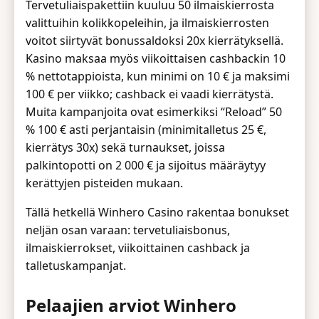
Tervetuliaispakettiin kuuluu 50 ilmaiskierrosta
valittuihin kolikkopeleihin, ja ilmaiskierrosten
voitot siirtyvät bonussaldoksi 20x kierrätyksellä.
Kasino maksaa myös viikoittaisen cashbackin 10
% nettotappioista, kun minimi on 10 € ja maksimi
100 € per viikko; cashback ei vaadi kierrätystä.
Muita kampanjoita ovat esimerkiksi “Reload” 50
% 100 € asti perjantaisin (minimitalletus 25 €,
kierrätys 30x) sekä turnaukset, joissa
palkintopotti on 2 000 € ja sijoitus määräytyy
kerättyjen pisteiden mukaan.
Tällä hetkellä Winhero Casino rakentaa bonukset
neljän osan varaan: tervetuliaisbonus,
ilmaiskierrokset, viikoittainen cashback ja
talletuskampanjat.
Pelaajien arviot Winhero