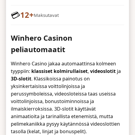
💳
12+
Maksutavat
Winhero Casinon
peliautomaatit
Winhero Casino jakaa automaattinsa kolmeen
tyyppiin:
klassiset kolmirullaiset
,
videoslotit
ja
3D-slotit
. Klassikoissa painotus on
yksinkertaisissa voittolinjoissa ja
perussymboleissa, videosloteissa taas useissa
voittolinjoissa, bonustoiminnoissa ja
ilmaiskierroksissa. 3D-slotit käyttävät
animaatioita ja tarinallista etenemistä, mutta
pelimekaniikka pysyy käytännössä videoslottien
tasolla (kelat, linjat ja bonuspelit).