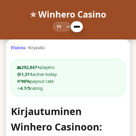
⭐ Winhero Casino
Etusivu
Kirjaudu
👥
292,847+
players
🟢
1,311
active today
💸
96%
payout rate
⭐
4.7/5
rating
Kirjautuminen
Winhero Casinoon: