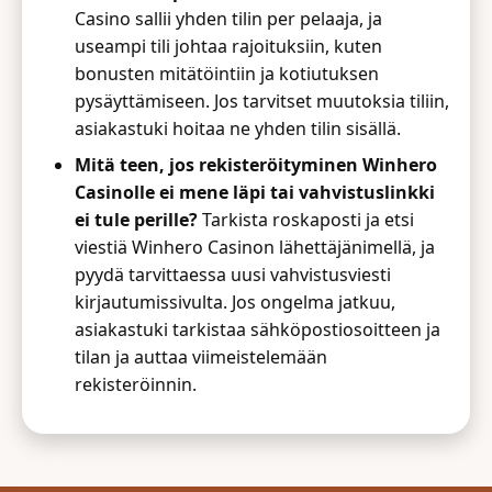
Casino sallii yhden tilin per pelaaja, ja
useampi tili johtaa rajoituksiin, kuten
bonusten mitätöintiin ja kotiutuksen
pysäyttämiseen. Jos tarvitset muutoksia tiliin,
asiakastuki hoitaa ne yhden tilin sisällä.
Mitä teen, jos rekisteröityminen Winhero
Casinolle ei mene läpi tai vahvistuslinkki
ei tule perille?
Tarkista roskaposti ja etsi
viestiä Winhero Casinon lähettäjänimellä, ja
pyydä tarvittaessa uusi vahvistusviesti
kirjautumissivulta. Jos ongelma jatkuu,
asiakastuki tarkistaa sähköpostiosoitteen ja
tilan ja auttaa viimeistelemään
rekisteröinnin.