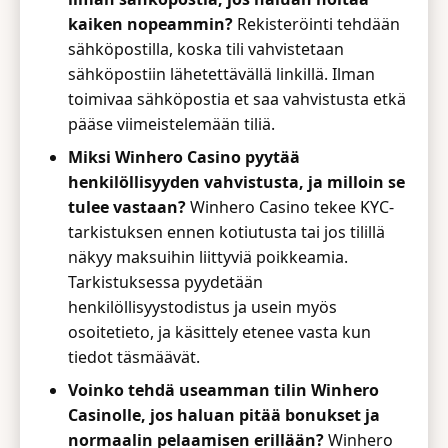
kaiken nopeammin?
Rekisteröinti tehdään
sähköpostilla, koska tili vahvistetaan
sähköpostiin lähetettävällä linkillä. Ilman
toimivaa sähköpostia et saa vahvistusta etkä
pääse viimeistelemään tiliä.
Miksi Winhero Casino pyytää
henkilöllisyyden vahvistusta, ja milloin se
tulee vastaan?
Winhero Casino tekee KYC-
tarkistuksen ennen kotiutusta tai jos tilillä
näkyy maksuihin liittyviä poikkeamia.
Tarkistuksessa pyydetään
henkilöllisyystodistus ja usein myös
osoitetieto, ja käsittely etenee vasta kun
tiedot täsmäävät.
Voinko tehdä useamman tilin Winhero
Casinolle, jos haluan pitää bonukset ja
normaalin pelaamisen erillään?
Winhero