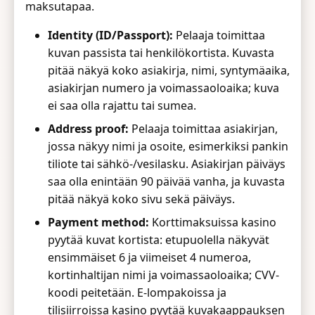
maksutapaa.
Identity (ID/Passport):
Pelaaja toimittaa
kuvan passista tai henkilökortista. Kuvasta
pitää näkyä koko asiakirja, nimi, syntymäaika,
asiakirjan numero ja voimassaoloaika; kuva
ei saa olla rajattu tai sumea.
Address proof:
Pelaaja toimittaa asiakirjan,
jossa näkyy nimi ja osoite, esimerkiksi pankin
tiliote tai sähkö-/vesilasku. Asiakirjan päiväys
saa olla enintään 90 päivää vanha, ja kuvasta
pitää näkyä koko sivu sekä päiväys.
Payment method:
Korttimaksuissa kasino
pyytää kuvat kortista: etupuolella näkyvät
ensimmäiset 6 ja viimeiset 4 numeroa,
kortinhaltijan nimi ja voimassaoloaika; CVV-
koodi peitetään. E-lompakoissa ja
tilisiirroissa kasino pyytää kuvakaappauksen