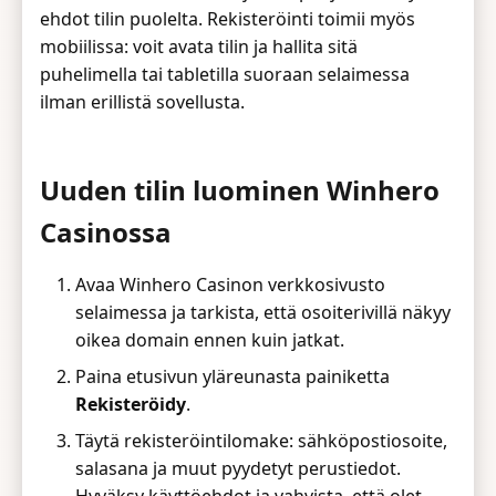
ehdot tilin puolelta. Rekisteröinti toimii myös
mobiilissa: voit avata tilin ja hallita sitä
puhelimella tai tabletilla suoraan selaimessa
ilman erillistä sovellusta.
Uuden tilin luominen Winhero
Casinossa
Avaa Winhero Casinon verkkosivusto
selaimessa ja tarkista, että osoiterivillä näkyy
oikea domain ennen kuin jatkat.
Paina etusivun yläreunasta painiketta
Rekisteröidy
.
Täytä rekisteröintilomake: sähköpostiosoite,
salasana ja muut pyydetyt perustiedot.
Hyväksy käyttöehdot ja vahvista, että olet