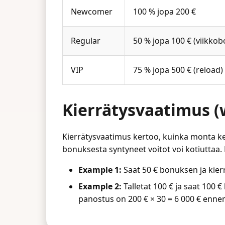
Newcomer
100 % jopa 200 €
Regular
50 % jopa 100 € (viikko
VIP
75 % jopa 500 € (reload)
Kierrätysvaatimus (
Kierrätysvaatimus kertoo, kuinka monta ke
bonuksesta syntyneet voitot voi kotiuttaa. 
Example 1:
Saat 50 € bonuksen ja kierr
Example 2:
Talletat 100 € ja saat 100 
panostus on 200 € × 30 = 6 000 € ennen