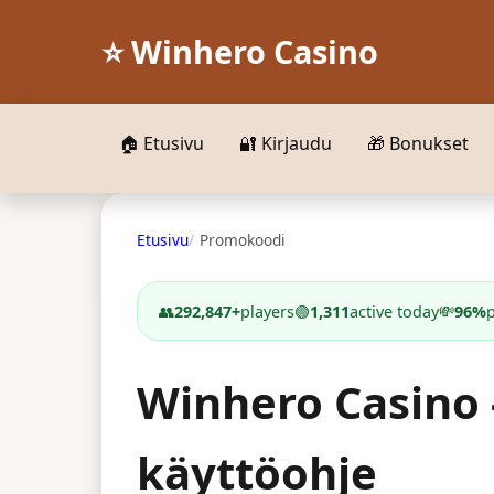
⭐ Winhero Casino
🏠 Etusivu
🔐 Kirjaudu
🎁 Bonukset
Etusivu
Promokoodi
👥
292,847+
players
🟢
1,311
active today
💸
96%
Winhero Casino 
käyttöohje