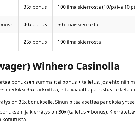
35x bonus
100 ilmaiskierrosta (10/päivä 10 p
bonus)
40x bonus
50 ilmaiskierrosta
25x bonus
100 ilmaiskierrosta
wager) Winhero Casinolla
rtaa bonuksen summa (tai bonus + talletus, jos ehto niin m
Esimerkiksi 35x tarkoittaa, että vaadittu panostus lasketaa
ätys on 35x bonukselle. Sinun pitää asettaa panoksia yhteen
€ bonuksen, ja kierrätys on 30x (talletus + bonus). Kierrätet
 kotiutusta.