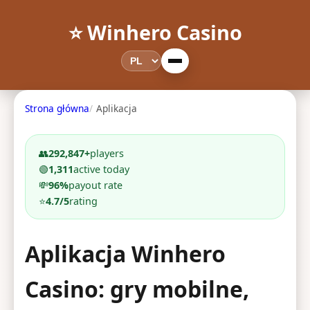
⭐ Winhero Casino
Strona główna
Aplikacja
👥
292,847+
players
🟢
1,311
active today
💸
96%
payout rate
⭐
4.7/5
rating
Aplikacja Winhero
Casino: gry mobilne,