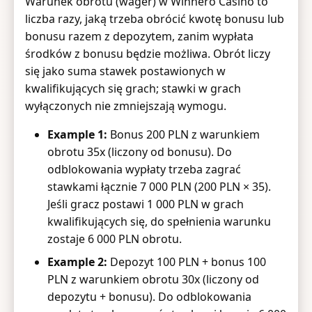
Warunek obrotu (wager) w Winhero Casino to
liczba razy, jaką trzeba obrócić kwotę bonusu lub
bonusu razem z depozytem, zanim wypłata
środków z bonusu będzie możliwa. Obrót liczy
się jako suma stawek postawionych w
kwalifikujących się grach; stawki w grach
wyłączonych nie zmniejszają wymogu.
Example 1:
Bonus 200 PLN z warunkiem
obrotu 35x (liczony od bonusu). Do
odblokowania wypłaty trzeba zagrać
stawkami łącznie 7 000 PLN (200 PLN × 35).
Jeśli gracz postawi 1 000 PLN w grach
kwalifikujących się, do spełnienia warunku
zostaje 6 000 PLN obrotu.
Example 2:
Depozyt 100 PLN + bonus 100
PLN z warunkiem obrotu 30x (liczony od
depozytu + bonusu). Do odblokowania