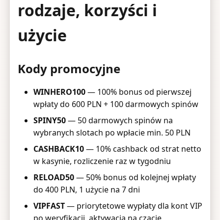
rodzaje, korzyści i
użycie
Kody promocyjne
WINHERO100
— 100% bonus od pierwszej
wpłaty do 600 PLN + 100 darmowych spinów
SPINY50
— 50 darmowych spinów na
wybranych slotach po wpłacie min. 50 PLN
CASHBACK10
— 10% cashback od strat netto
w kasynie, rozliczenie raz w tygodniu
RELOAD50
— 50% bonus od kolejnej wpłaty
do 400 PLN, 1 użycie na 7 dni
VIPFAST
— priorytetowe wypłaty dla kont VIP
po weryfikacji, aktywacja na czacie