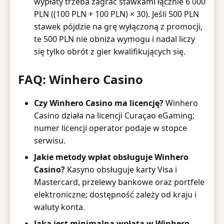
wypłaty trzeba zagrać stawkami łącznie 6 000
PLN ((100 PLN + 100 PLN) × 30). Jeśli 500 PLN
stawek pójdzie na grę wyłączoną z promocji,
te 500 PLN nie obniża wymogu i nadal liczy
się tylko obrót z gier kwalifikujących się.
FAQ: Winhero Casino
Czy Winhero Casino ma licencję?
Winhero
Casino działa na licencji Curaçao eGaming;
numer licencji operator podaje w stopce
serwisu.
Jakie metody wpłat obsługuje Winhero
Casino?
Kasyno obsługuje karty Visa i
Mastercard, przelewy bankowe oraz portfele
elektroniczne; dostępność zależy od kraju i
waluty konta.
Jaka jest minimalna wpłata w Winhero