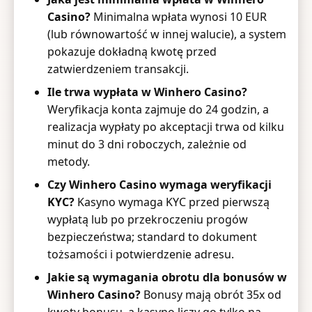
Casino?
Minimalna wpłata wynosi 10 EUR
(lub równowartość w innej walucie), a system
pokazuje dokładną kwotę przed
zatwierdzeniem transakcji.
Ile trwa wypłata w Winhero Casino?
Weryfikacja konta zajmuje do 24 godzin, a
realizacja wypłaty po akceptacji trwa od kilku
minut do 3 dni roboczych, zależnie od
metody.
Czy Winhero Casino wymaga weryfikacji
KYC?
Kasyno wymaga KYC przed pierwszą
wypłatą lub po przekroczeniu progów
bezpieczeństwa; standard to dokument
tożsamości i potwierdzenie adresu.
Jakie są wymagania obrotu dla bonusów w
Winhero Casino?
Bonusy mają obrót 35x od
kwoty bonusu, a kasyno liczy go tylko na