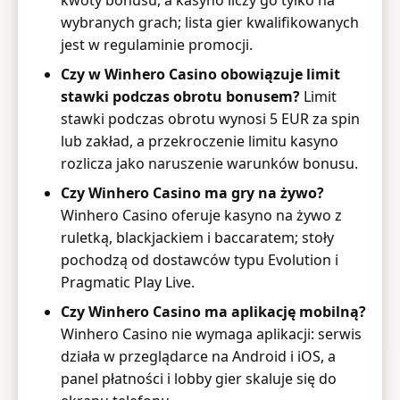
wybranych grach; lista gier kwalifikowanych
jest w regulaminie promocji.
Czy w Winhero Casino obowiązuje limit
stawki podczas obrotu bonusem?
Limit
stawki podczas obrotu wynosi 5 EUR za spin
lub zakład, a przekroczenie limitu kasyno
rozlicza jako naruszenie warunków bonusu.
Czy Winhero Casino ma gry na żywo?
Winhero Casino oferuje kasyno na żywo z
ruletką, blackjackiem i baccaratem; stoły
pochodzą od dostawców typu Evolution i
Pragmatic Play Live.
Czy Winhero Casino ma aplikację mobilną?
Winhero Casino nie wymaga aplikacji: serwis
działa w przeglądarce na Android i iOS, a
panel płatności i lobby gier skaluje się do