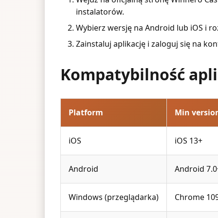
instalatorów.
Wybierz wersję na Android lub iOS i ro
Zainstaluj aplikację i zaloguj się na 
Kompatybilność apli
Platform
Min versio
iOS
iOS 13+
Android
Android 7.0
Windows (przeglądarka)
Chrome 109+