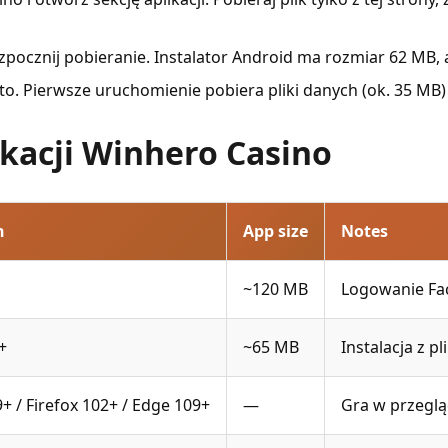
zpocznij pobieranie. Instalator Android ma rozmiar 62 MB, 
konto. Pierwsze uruchomienie pobiera pliki danych (ok. 35 M
kacji Winhero Casino
n
App size
Notes
~120 MB
Logowanie Fac
+
~65 MB
Instalacja z p
 / Firefox 102+ / Edge 109+
—
Gra w przegląd