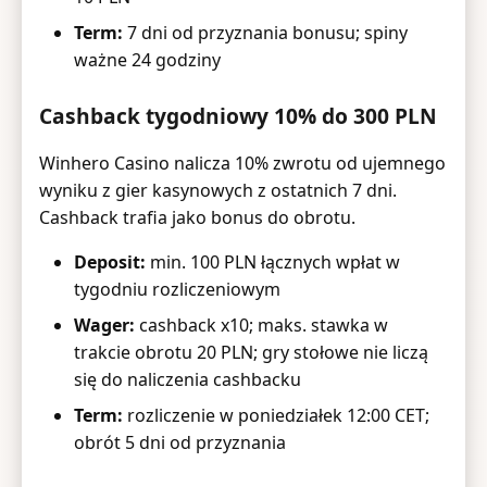
Term:
7 dni od przyznania bonusu; spiny
ważne 24 godziny
Cashback tygodniowy 10% do 300 PLN
Winhero Casino nalicza 10% zwrotu od ujemnego
wyniku z gier kasynowych z ostatnich 7 dni.
Cashback trafia jako bonus do obrotu.
Deposit:
min. 100 PLN łącznych wpłat w
tygodniu rozliczeniowym
Wager:
cashback x10; maks. stawka w
trakcie obrotu 20 PLN; gry stołowe nie liczą
się do naliczenia cashbacku
Term:
rozliczenie w poniedziałek 12:00 CET;
obrót 5 dni od przyznania